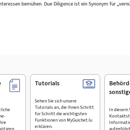
eressen bemühen. Due Diligence ist ein Synonym für „vernün
e
Tutorials
Behörd
sonstig
Sehen Sie sich unsere
Tutorials an, die Ihnen Schritt
tliche
In diesem 
für Schritt die wichtigsten
ne-
Kontaktste
Funktionen von MyGuichet.lu
Ihre
Informati
erklären.
ötigen.
aufgeführt