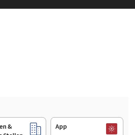
en &
App