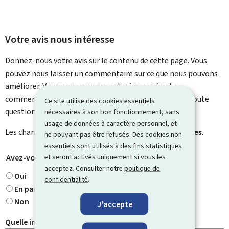
Votre avis nous intéresse
Donnez-nous votre avis sur le contenu de cette page. Vous
pouvez nous laisser un commentaire sur ce que nous pouvons
améliorer. Vous ne recevrez pas de réponse à votre
commentaire. Utilisez le formulaire de contact pour toute
Ce site utilise des cookies essentiels
question particulière.
nécessaires à son bon fonctionnement, sans
usage de données à caractère personnel, et
Les champs marqués d’une étoile (
*
) sont
obligatoires
.
ne pouvant pas être refusés. Des cookies non
essentiels sont utilisés à des fins statistiques
et seront activés uniquement si vous les
Avez-vous trouvé ce que vous cherchiez ?
*
acceptez. Consulter notre
politique de
Oui
confidentialité
.
En partie
Non
J'accepte
Quelle information cherchiez-vous ?