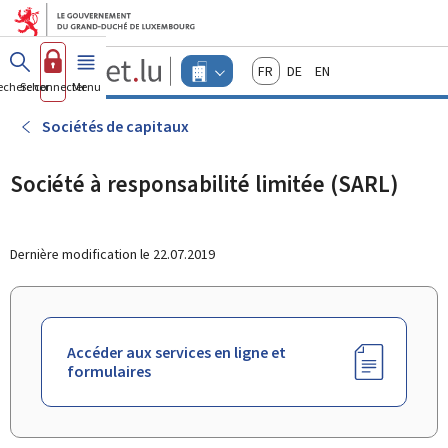
Aller au menu principal
Aller au contenu
Guichet.lu
Français
Deutsch
English
Changer
echercher
Se connecter
Menu
principal
-
d'espace
Entreprises
-
Sociétés de capitaux
Menu
entreprises
actif
Société à responsabilité limitée (SARL)
Dernière modification le
22.07.2019
Accéder aux services en ligne et
formulaires