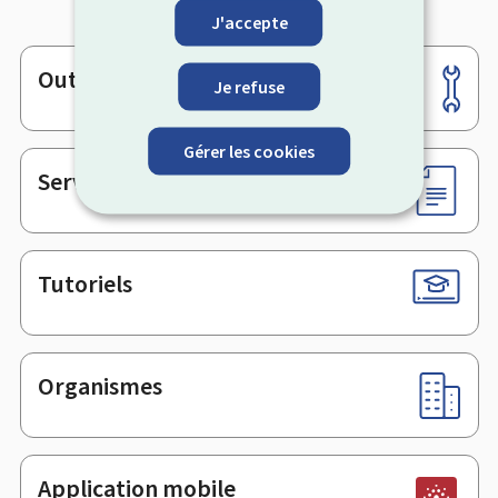
J'accepte
Outils
Pied
Je refuse
de
page
Gérer les cookies
Services en ligne & Formulaires
Tutoriels
Organismes
Application mobile