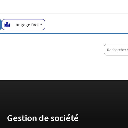
Aller au menu principal
Aller au contenu
Langage facile
Recherche
sur
le
site
Gestion de société