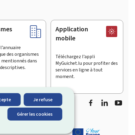
smes
Application
mobile
l’annuaire
que des organismes
Téléchargez l’appli
t mentionnés dans
MyGuichet.lu pour profiter des
descriptives.
services en ligne à tout
moment.
Facebook
LinkedIn
Youtu
cepte
Je refuse
informe sur les
Gérer les cookies