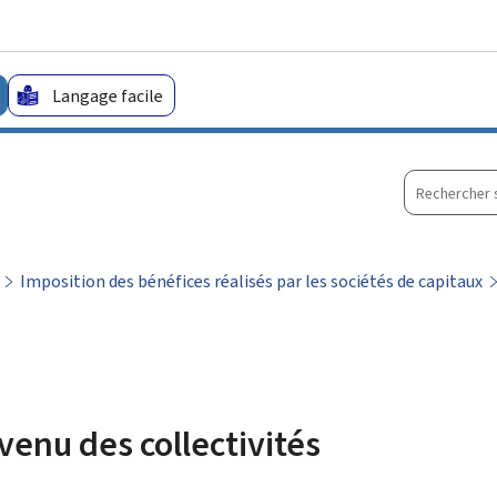
Aller au menu principal
Aller au contenu
Langage facile
Recherche
sur
le
site
Imposition des bénéfices réalisés par les sociétés de capitaux
venu des collectivités