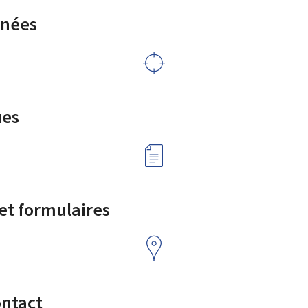
rnées
ues
 et formulaires
ontact