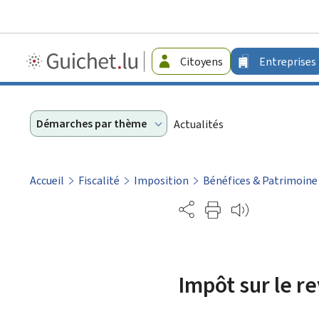
Guichet.lu
Citoyens
Entreprises
-
Entreprises
Démarches par thème
Actualités
Accueil
Fiscalité
Imposition
Bénéfices & Patrimoine
Partage
Impôt sur le re