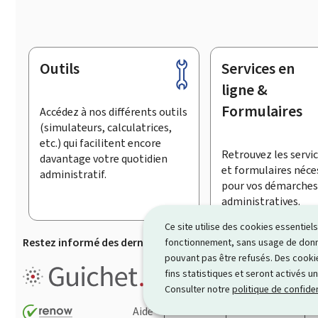
Outils
Services en
Pied
de
ligne &
page
Formulaires
Accédez à nos différents outils
(simulateurs, calculatrices,
etc.) qui facilitent encore
Retrouvez les servic
davantage votre quotidien
et formulaires néce
administratif.
pour vos démarches
administratives.
Ce site utilise des cookies essentie
Restez informé des dernières actualités de Guichet.lu
S’
fonctionnement, sans usage de donné
pouvant pas être refusés. Des cookie
Guichet.lu est un ensemble de p
fins statistiques et seront activés u
démarches administratives
.
Consulter notre
politique de confiden
Aide
Contact
Plan du site