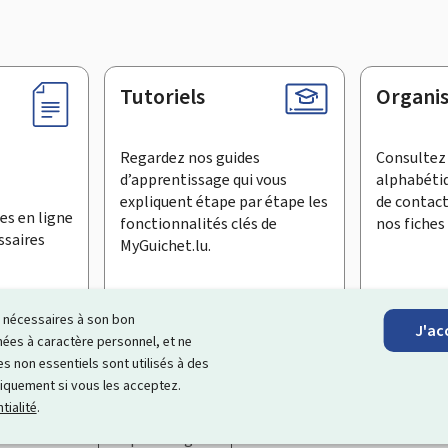
Tutoriels
Organi
Regardez nos guides
Consultez 
d’apprentissage qui vous
alphabéti
expliquent étape par étape les
de contac
es en ligne
fonctionnalités clés de
nos fiches 
ssaires
MyGuichet.lu.
ls nécessaires à son bon
J'ac
inscrire à la newsletter
es à caractère personnel, et ne
s non essentiels sont utilisés à des
ages Internet qui vous aide à
échanger avec l’État
et qui et vous
niquement si vous les acceptez.
tialité
.
Accessibilité
Aspects légaux
Gestion des cookies