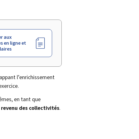
r aux
s en ligne et
aires
appant l’enrichissement
exercice.
-mêmes, en tant que
 revenu des collectivités
.