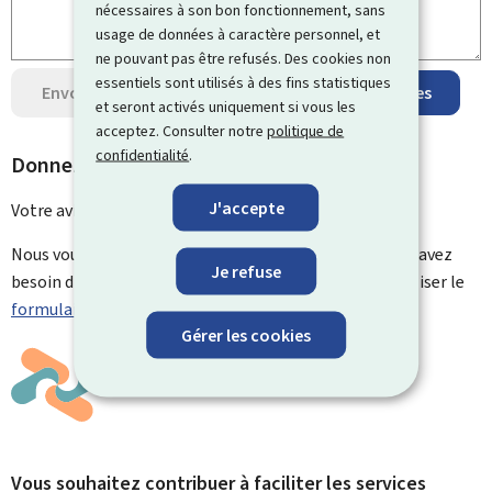
nécessaires à son bon fonctionnement, sans
usage de données à caractère personnel, et
ne pouvant pas être refusés. Des cookies non
essentiels sont utilisés à des fins statistiques
Envoyer votre avis
Protection des données
et seront activés uniquement si vous les
acceptez. Consulter notre
politique de
confidentialité
.
Donnez un avis sur cette page
J'accepte
Votre avis a été envoyé avec
succès !
Nous vous remercions pour votre contribution. Si vous avez
Je refuse
besoin d'aide ou si vous avez des questions, merci d'utiliser le
formulaire de contact.
Gérer les cookies
Vous souhaitez contribuer à faciliter les services