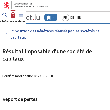
Aller au menu principal
Aller au contenu
Guichet.lu
Français
Deutsch
English
Changer
echercher
Se connecter
Menu
principal
-
d'espace
Entreprises
-
Imposition des bénéfices réalisés par les sociétés de
Menu
capitaux
entreprises
actif
Résultat imposable d’une société de
capitaux
Dernière modification le
27.06.2018
Report de pertes