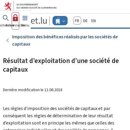
Aller au menu principal
Aller au contenu
Guichet.lu
Français
Deutsch
English
Changer
echercher
Se connecter
Menu
principal
-
d'espace
Entreprises
-
Imposition des bénéfices réalisés par les sociétés de
Menu
capitaux
entreprises
actif
Résultat d’exploitation d’une société de
capitaux
Dernière modification le
11.06.2018
Les règles d’imposition des sociétés de capitaux et par
conséquent les règles de détermination de leur résultat
d’exploitation sont en principe les mêmes que celles des