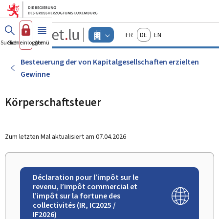
Zum Hauptmenü
Zum Inhalt
Guichet.lu
Français
Deutsch
English
Changer
Suchen
Sich einloggen
Menü
Haupt-
-
d'espace
Unternehmen
-
Besteuerung der von Kapitalgesellschaften erzielten
Menu
Gewinne
unternehmen
actif
Körperschaftsteuer
Zum letzten Mal aktualisiert am
07.04.2026
Déclaration pour l’impôt sur le
revenu, l’impôt commercial et
l’impôt sur la fortune des
collectivités (IR, IC2025 /
IF2026)