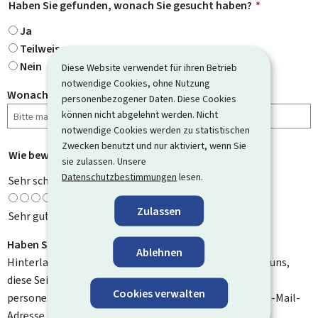
Haben Sie gefunden, wonach Sie gesucht haben?
*
Ja
Teilweise
Nein
Diese Website verwendet für ihren Betrieb
notwendige Cookies, ohne Nutzung
Wonach haben Sie gesucht?
personenbezogener Daten. Diese Cookies
können nicht abgelehnt werden. Nicht
notwendige Cookies werden zu statistischen
Zwecken benutzt und nur aktiviert, wenn Sie
Wie bewerten Sie diese Seite?
*
sie zulassen. Unsere
Datenschutzbestimmungen
lesen.
Sehr schlecht
Zulassen
Sehr gut
Haben Sie Verbesserungsvorschläge?
Ablehnen
Hinterlassen Sie uns einen Kommentar und helfen Sie uns,
diese Seite zu verbessern. Bitte geben Sie keine
Cookies verwalten
personenbezogenen Daten an, wie zum Beispiel Ihre E-Mail-
Adresse, Ihren Namen oder Ihre Telefonnummer.