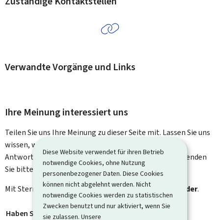
Zuständige Kontaktstellen
Verwandte Vorgänge und Links
Ihre Meinung interessiert uns
Teilen Sie uns Ihre Meinung zu dieser Seite mit. Lassen Sie uns
wissen, was wir verbessern können. Sie erhalten keine
Diese Website verwendet für ihren Betrieb
Antwort auf Ihr Feedback. Für spezifische Fragen verwenden
notwendige Cookies, ohne Nutzung
Sie bitte das Kontaktformular.
personenbezogener Daten. Diese Cookies
können nicht abgelehnt werden. Nicht
Mit Stern gekennzeichnete Felder (
*
) sind
Pflichtfelder
.
notwendige Cookies werden zu statistischen
Zwecken benutzt und nur aktiviert, wenn Sie
Haben Sie gefunden, wonach Sie gesucht haben?
*
sie zulassen. Unsere