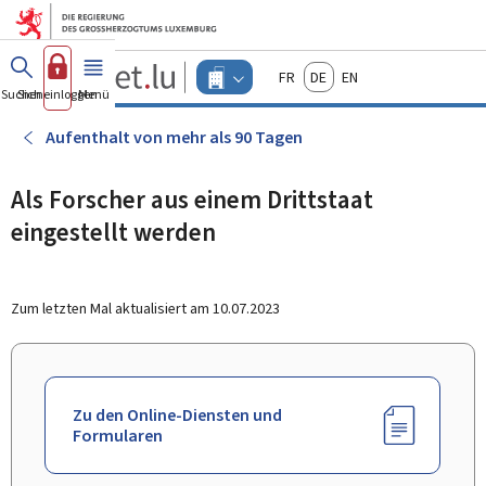
Zum Hauptmenü
Zum Inhalt
Guichet.lu
Français
Deutsch
English
Changer
Suchen
Sich einloggen
Menü
Haupt-
-
d'espace
Unternehmen
-
Aufenthalt von mehr als 90 Tagen
Menu
unternehmen
actif
Als Forscher aus einem Drittstaat
eingestellt werden
Zum letzten Mal aktualisiert am
10.07.2023
Zu den Online-Diensten und
Formularen