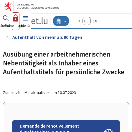
Zum Hauptmenü
Zum Inhalt
Guichet.lu
Français
Deutsch
English
Changer
Suchen
Sich einloggen
Menü
Haupt-
-
d'espace
Unternehmen
-
Aufenthalt von mehr als 90 Tagen
Menu
unternehmen
actif
Ausübung einer arbeitnehmerischen
Nebentätigkeit als Inhaber eines
Aufenthaltstitels für persönliche Zwecke
Zum letzten Mal aktualisiert am
10.07.2023
Demande de renouvellement
d’un titre de séjour pour