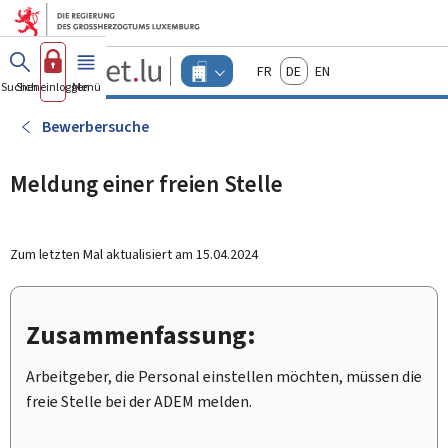
Zum Hauptmenü
Zum Inhalt
Guichet.lu
Français
Deutsch
English
Changer
Suchen
Sich einloggen
Menü
Haupt-
-
d'espace
Unternehmen
-
Bewerbersuche
Menu
unternehmen
actif
Meldung einer freien Stelle
Zum letzten Mal aktualisiert am
15.04.2024
Zusammenfassung:
Arbeitgeber, die Personal einstellen möchten, müssen die
freie Stelle bei der ADEM melden.