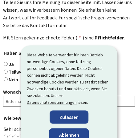
Teilen Sie uns Ihre Meinung zu dieser Seite mit. Lassen Sie uns
wissen, was wir verbessern können. Sie erhalten keine
Antwort auf Ihr Feedback. Für spezifische Fragen verwenden
Sie bitte das Kontaktformular.
Mit Stern gekennzeichnete Felder (
*
) sind
Pflichtfelder
.
Haben Sie gefunden, wonach Sie gesucht haben?
*
Diese Website verwendet für ihren Betrieb
notwendige Cookies, ohne Nutzung
Ja
personenbezogener Daten. Diese Cookies
Teilweise
können nicht abgelehnt werden. Nicht
Nein
notwendige Cookies werden zu statistischen
Zwecken benutzt und nur aktiviert, wenn Sie
Wonach haben Sie gesucht?
sie zulassen. Unsere
Datenschutzbestimmungen
lesen.
Zulassen
Wie bewerten Sie diese Seite?
*
Sehr schlecht
Ablehnen