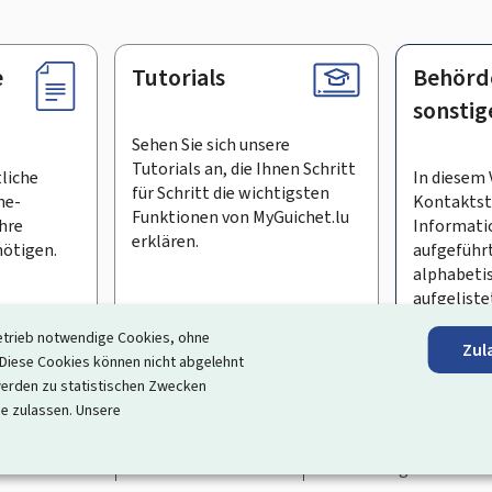
e
Tutorials
Behörd
sonstig
Sehen Sie sich unsere
Tutorials an, die Ihnen Schritt
tliche
In diesem 
für Schritt die wichtigsten
ne-
Kontaktste
Funktionen von MyGuichet.lu
Ihre
Informati
erklären.
ötigen.
aufgeführt
alphabeti
aufgeliste
etrieb notwendige Cookies, ohne
Zul
en Newsletter abonnieren
iese Cookies können nicht abgelehnt
erden zu statistischen Zwecken
ortal, das Ihre Interaktion mit dem Staat vereinfacht
. Es gew
ie zulassen. Unsere
 und Dienstleistungen, die von den Behörden und sonstigen öff
rrierefreiheit
Rechtliche Hinweise
Verwaltung der Cookie