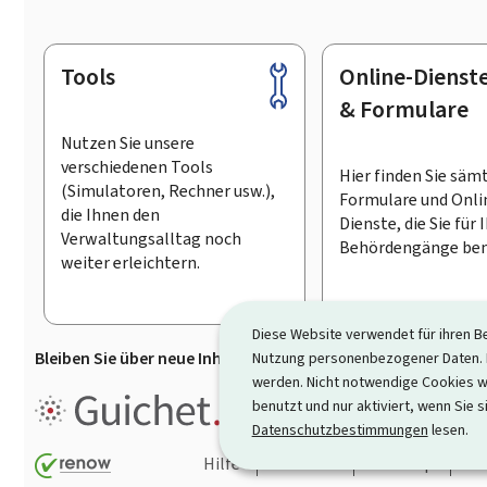
Tools
Online-Dienst
Footer
& Formulare
Nutzen Sie unsere
verschiedenen Tools
Hier finden Sie säm
(Simulatoren, Rechner usw.),
Formulare und Onli
die Ihnen den
Dienste, die Sie für 
Verwaltungsalltag noch
Behördengänge ben
weiter erleichtern.
Diese Website verwendet für ihren B
Bleiben Sie über neue Inhalte auf Guichet.lu informiert
D
Nutzung personenbezogener Daten. D
werden. Nicht notwendige Cookies w
Guichet.lu ist ein
Informationsp
benutzt und nur aktiviert, wenn Sie s
Informationen, Behördengängen
Datenschutzbestimmungen
lesen.
Hilfe
Kontakt
Sitemap
Ba