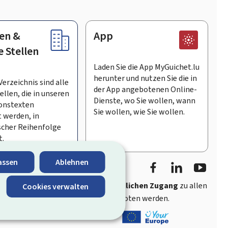
en &
App
e Stellen
Laden Sie die App MyGuichet.lu
herunter und nutzen Sie die in
Verzeichnis sind alle
der App angebotenen Online-
llen, die in unseren
Dienste, wo Sie wollen, wann
onstexten
Sie wollen, wie Sie wollen.
 werden, in
scher Reihenfolge
t.
Facebook
LinkedIn
Youtu
assen
Ablehnen
ährt
schnellen und benutzerfreundlichen Zugang
zu allen
Cookies verwalten
entlichen Stellen Luxemburgs angeboten werden.
s