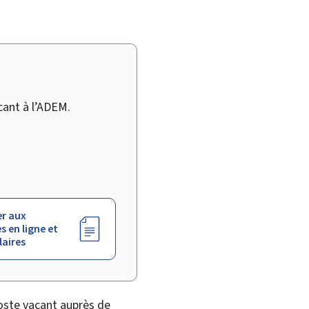
cant à l’ADEM.
r aux
s en ligne et
aires
oste vacant auprès de