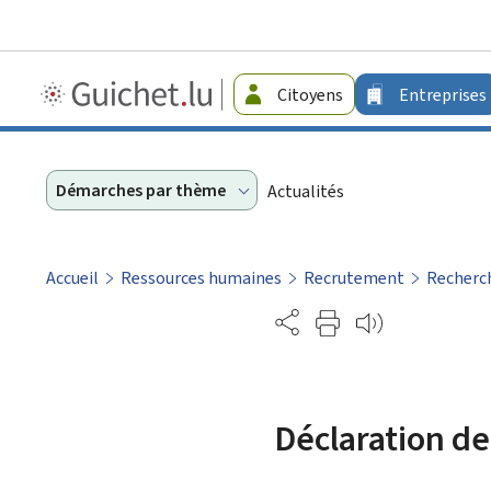
Guichet.lu
Citoyens
Entreprises
-
Entreprises
Démarches par thème
Actualités
Accueil
Ressources humaines
Recrutement
Recherch
Partage
Déclaration de