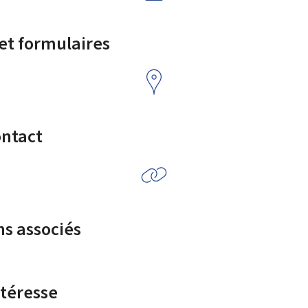
 et formulaires
ontact
ns associés
ntéresse