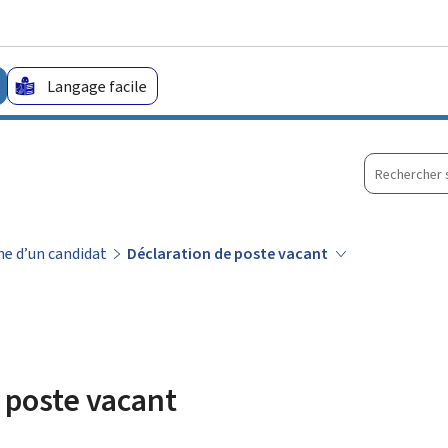
Aller au menu principal
Aller au contenu
Langage facile
Recherche
sur
le
site
e d’un candidat
Déclaration de poste vacant
 poste vacant