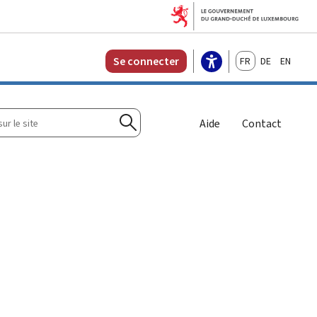
Français
Deutsch
English
Se connecter
r
Aide
Contact
Rechercher