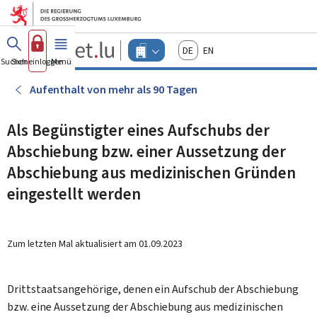
Zum Hauptmenü
Zum Inhalt
Guichet.lu
Deutsch
English
Changer
Suchen
Sich einloggen
Menü
Haupt-
-
d'espace
Unternehmen
-
Aufenthalt von mehr als 90 Tagen
Menu
unternehmen
actif
Als Begünstigter eines Aufschubs der
Abschiebung bzw. einer Aussetzung der
Abschiebung aus medizinischen Gründen
eingestellt werden
Zum letzten Mal aktualisiert am
01.09.2023
Drittstaatsangehörige, denen ein Aufschub der Abschiebung
bzw. eine Aussetzung der Abschiebung aus medizinischen