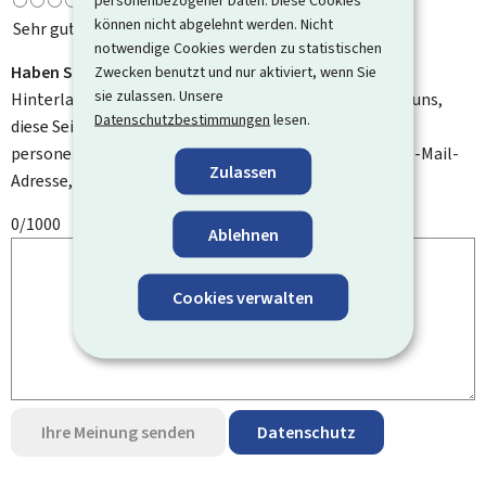
personenbezogener Daten. Diese Cookies
können nicht abgelehnt werden. Nicht
Sehr gut
notwendige Cookies werden zu statistischen
Haben Sie Verbesserungsvorschläge?
Zwecken benutzt und nur aktiviert, wenn Sie
sie zulassen. Unsere
Hinterlassen Sie uns einen Kommentar und helfen Sie uns,
Datenschutzbestimmungen
lesen.
diese Seite zu verbessern. Bitte geben Sie keine
personenbezogenen Daten an, wie zum Beispiel Ihre E-Mail-
Zulassen
Adresse, Ihren Namen oder Ihre Telefonnummer.
0/1000
Ablehnen
Cookies verwalten
Ihre Meinung senden
Datenschutz