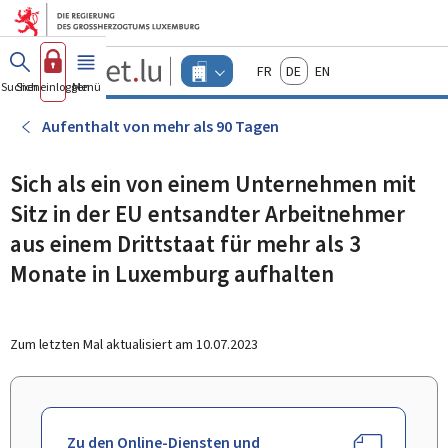
Zum Hauptmenü
Zum Inhalt
Guichet.lu
Français
Deutsch
English
Changer
Suchen
Sich einloggen
Menü
Haupt-
-
d'espace
Unternehmen
-
Aufenthalt von mehr als 90 Tagen
Menu
unternehmen
actif
Sich als ein von einem Unternehmen mit
Sitz in der EU entsandter Arbeitnehmer
aus einem Drittstaat für mehr als 3
Monate in Luxemburg aufhalten
Zum letzten Mal aktualisiert am
10.07.2023
Zu den Online-Diensten und