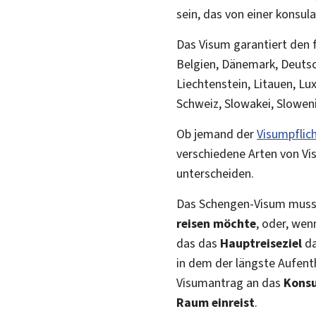
sein, das von einer konsu
Das Visum garantiert den 
Belgien, Dänemark, Deutschl
Liechtenstein, Litauen, L
Schweiz, Slowakei, Slowen
Ob jemand der
Visumpflich
verschiedene Arten von Visa
unterscheiden.
Das Schengen-Visum mus
reisen möchte
, oder, wen
das das
Hauptreiseziel
da
in dem der längste Aufenth
Visumantrag an das
Konsu
Raum einreist
.