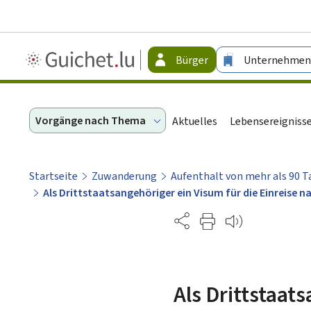
Guichet.lu
Bürger
Unternehmen
-
Bürger
Vorgänge nach Thema
Aktuelles
Lebensereigniss
Startseite
Zuwanderung
Aufenthalt von mehr als 90 
Als Drittstaatsangehöriger ein Visum für die Einreis
Partage
Als Drittstaat