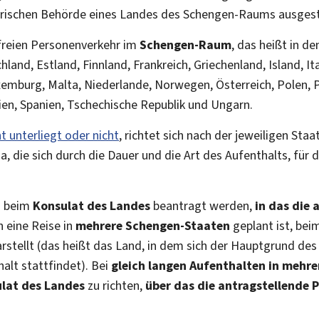
larischen Behörde eines Landes des Schengen-Raums ausgest
freien Personenverkehr im
Schengen-Raum
, das heißt in d
and, Estland, Finnland, Frankreich, Griechenland, Island, Ita
uxemburg, Malta, Niederlande, Norwegen, Österreich, Polen, 
ien, Spanien, Tschechische Republik und Ungarn.
t unterliegt oder nicht
, richtet sich nach der jeweiligen Sta
, die sich durch die Dauer und die Art des Aufenthalts, für d
s beim
Konsulat des Landes
beantragt werden,
in das die 
n eine Reise in
mehrere Schengen-Staaten
geplant ist, be
rstellt (das heißt das Land, in dem sich der Hauptgrund des
alt stattfindet). Bei
gleich langen Aufenthalten in mehr
lat des Landes
zu richten,
über das die antragstellende 