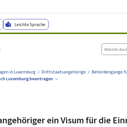
Zum Hauptmenü
Zum Inhalt
Leichte Sprache
Website
e
durchsuche
Tagen in Luxemburg
Drittstaatsangehörige
Behördengänge für
e nach Luxemburg beantragen
sangehöriger ein Visum für die Ein