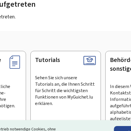
 aufgetreten
etreten.
e
Tutorials
Behörd
sonstig
Sehen Sie sich unsere
Tutorials an, die Ihnen Schritt
tliche
In diesem 
für Schritt die wichtigsten
ne-
Kontaktste
Funktionen von MyGuichet.lu
Ihre
Informati
erklären.
ötigen.
aufgeführt
alphabeti
aufgeliste
etrieb notwendige Cookies, ohne