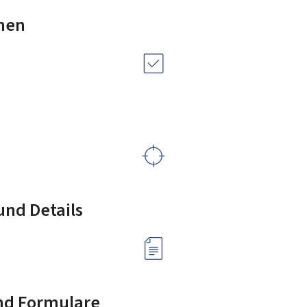
nen
nd Details
nd Formulare