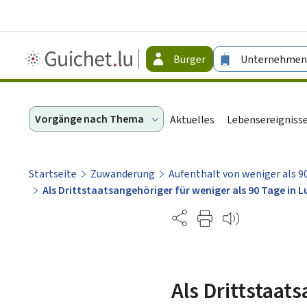
Guichet.lu
Bürger
Unternehmen
-
Bürger
Vorgänge nach Thema
Aktuelles
Lebensereigniss
Startseite
Zuwanderung
Aufenthalt von weniger als 
Als Drittstaatsangehöriger für weniger als 90 Tage in
Partage
Als Drittstaat