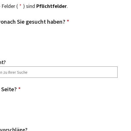
 Felder (
*
) sind
Pflichtfelder
.
onach Sie gesucht haben?
*
ht?
 Seite?
*
vorschläge?