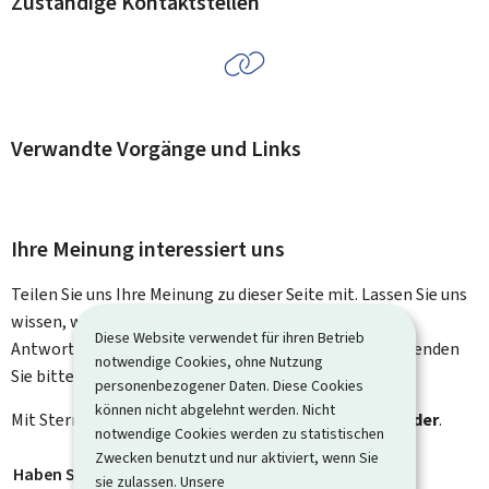
Zuständige Kontaktstellen
Verwandte Vorgänge und Links
Ihre Meinung interessiert uns
Teilen Sie uns Ihre Meinung zu dieser Seite mit. Lassen Sie uns
wissen, was wir verbessern können. Sie erhalten keine
Diese Website verwendet für ihren Betrieb
Antwort auf Ihr Feedback. Für spezifische Fragen verwenden
notwendige Cookies, ohne Nutzung
Sie bitte das Kontaktformular.
personenbezogener Daten. Diese Cookies
können nicht abgelehnt werden. Nicht
Mit Stern gekennzeichnete Felder (
*
) sind
Pflichtfelder
.
notwendige Cookies werden zu statistischen
Zwecken benutzt und nur aktiviert, wenn Sie
Haben Sie gefunden, wonach Sie gesucht haben?
*
sie zulassen. Unsere