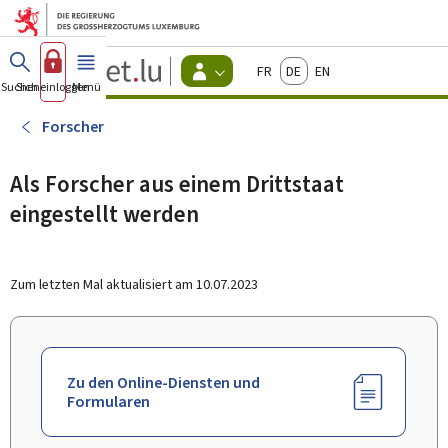
Zum Hauptmenü
Zum Inhalt
Guichet.lu
Français
Deutsch
English
Changer
Suchen
Sich einloggen
Menü
Haupt-
-
d'espace
Bürger
-
Forscher
Menu
bürger
actif
Als Forscher aus einem Drittstaat
eingestellt werden
Zum letzten Mal aktualisiert am
10.07.2023
Zu den Online-Diensten und
Formularen