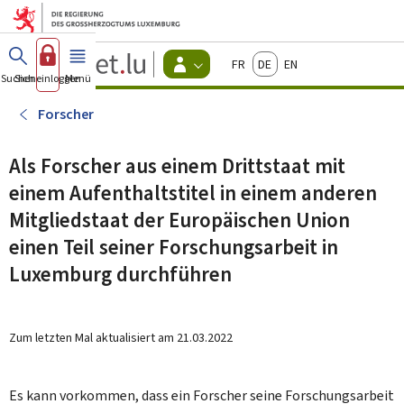
Zum Hauptmenü
Zum Inhalt
Guichet.lu
Français
Deutsch
English
Changer
Suchen
Sich einloggen
Menü
Haupt-
-
d'espace
Bürger
-
Forscher
Menu
bürger
actif
Als Forscher aus einem Drittstaat mit
einem Aufenthaltstitel in einem anderen
Mitgliedstaat der Europäischen Union
einen Teil seiner Forschungsarbeit in
Luxemburg durchführen
Zum letzten Mal aktualisiert am
21.03.2022
Es kann vorkommen, dass ein Forscher seine Forschungsarbeit