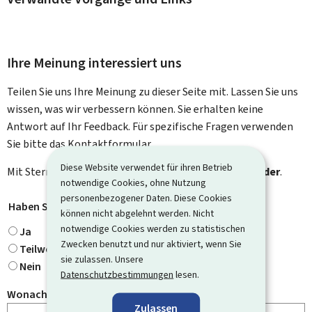
Ihre Meinung interessiert uns
Teilen Sie uns Ihre Meinung zu dieser Seite mit. Lassen Sie uns
wissen, was wir verbessern können. Sie erhalten keine
Antwort auf Ihr Feedback. Für spezifische Fragen verwenden
Sie bitte das Kontaktformular.
Diese Website verwendet für ihren Betrieb
Mit Stern gekennzeichnete Felder (
*
) sind
Pflichtfelder
.
notwendige Cookies, ohne Nutzung
personenbezogener Daten. Diese Cookies
Haben Sie gefunden, wonach Sie gesucht haben?
*
können nicht abgelehnt werden. Nicht
notwendige Cookies werden zu statistischen
Ja
Zwecken benutzt und nur aktiviert, wenn Sie
Teilweise
sie zulassen. Unsere
Nein
Datenschutzbestimmungen
lesen.
Wonach haben Sie gesucht?
Zulassen