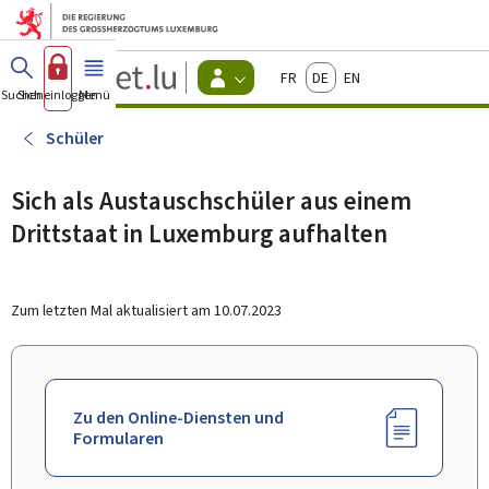
Zum Hauptmenü
Zum Inhalt
Guichet.lu
Français
Deutsch
English
Changer
Suchen
Sich einloggen
Menü
Haupt-
-
d'espace
Bürger
-
Schüler
Menu
bürger
actif
Sich als Austauschschüler aus einem
Drittstaat in Luxemburg aufhalten
Zum letzten Mal aktualisiert am
10.07.2023
Zu den Online-Diensten und
Formularen