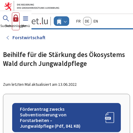
Zum Hauptmenü
Zum Inhalt
Guichet.lu
Français
Deutsch
English
Changer
Suchen
Sich einloggen
Menü
Haupt-
-
d'espace
Unternehmen
-
Forstwirtschaft
Menu
unternehmen
actif
Beihilfe für die Stärkung des Ökosystems
Wald durch Jungwaldpflege
Zum letzten Mal aktualisiert am
13.06.2022
Förderantrag zwecks
Subventionierung von
Forstarbeiten –
Jungwaldpflege (Pdf, 841 KB)