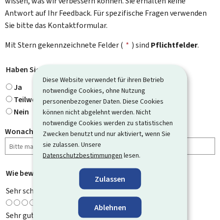
wissen, was wir verbessern können. Sie erhalten keine
Antwort auf Ihr Feedback. Für spezifische Fragen verwenden
Sie bitte das Kontaktformular.
Mit Stern gekennzeichnete Felder (
*
) sind
Pflichtfelder
.
Haben Sie gefunden, wonach Sie gesucht haben?
*
Diese Website verwendet für ihren Betrieb
Ja
notwendige Cookies, ohne Nutzung
Teilweise
personenbezogener Daten. Diese Cookies
Nein
können nicht abgelehnt werden. Nicht
notwendige Cookies werden zu statistischen
Wonach haben Sie gesucht?
Zwecken benutzt und nur aktiviert, wenn Sie
sie zulassen. Unsere
Datenschutzbestimmungen
lesen.
Wie bewerten Sie diese Seite?
*
Zulassen
Sehr schlecht
Ablehnen
Sehr gut