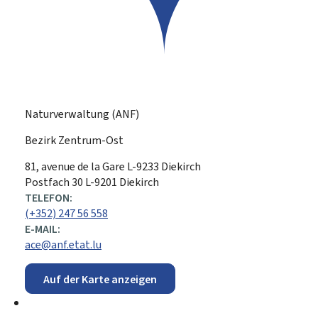
Naturverwaltung (ANF)
Bezirk Zentrum-Ost
ADRESSE:
81, avenue de la Gare
L-9233
Diekirch
Postfach 30 L-9201 Diekirch
TELEFON:
(+352) 247 56 558
E-MAIL:
ace@anf.etat.lu
Auf der Karte anzeigen