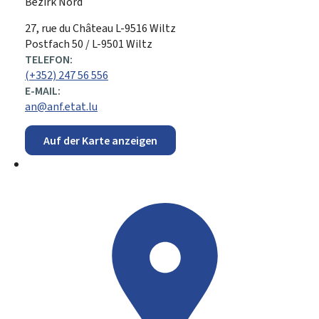
Bezirk Nord
ADRESSE:
27, rue du Château
L-9516
Wiltz
Postfach 50 / L-9501 Wiltz
TELEFON:
(+352) 247 56 556
E-MAIL:
an@anf.etat.lu
Auf der Karte anzeigen