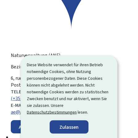
Naturverwaltung (ANF)
Diese Website verwendet für ihren Betrieb
Bezirk Ost
notwendige Cookies, ohne Nutzung
ADRESSE:
6, rue de la Gare
L-6731
Grevenmacher
personenbezogener Daten. Diese Cookies
Postfach 42 / L-6701 Grevenmacher
können nicht abgelehnt werden. Nicht
TELEFON:
notwendige Cookies werden zu statistischen
(+352) 247 56 902
Zwecken benutzt und nur aktiviert, wenn Sie
E-MAIL:
sie zulassen. Unsere
ae@anf.etat.lu
Datenschutzbestimmungen
lesen.
Zulassen
Auf der Karte anzeigen