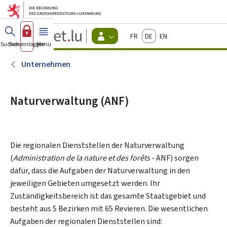
Zum Hauptmenü
Zum Inhalt
Guichet.lu
Français
Deutsch
English
Changer
Suchen
Sich einloggen
Menü
Haupt-
-
d'espace
Bürger
-
Unternehmen
Menu
bürger
actif
Naturverwaltung (ANF)
Die regionalen Dienststellen der Naturverwaltung
(
Administration de la nature et des forêts
- ANF) sorgen
dafür, dass die Aufgaben der Naturverwaltung in den
jeweiligen Gebieten umgesetzt werden. Ihr
Zuständigkeitsbereich ist das gesamte Staatsgebiet und
besteht aus 5 Bezirken mit 65 Revieren. Die wesentlichen
Aufgaben der regionalen Dienststellen sind: