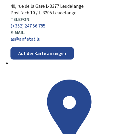
ADRESSE:
40, rue de la Gare
L-3377
Leudelange
Postfach 10 / L-3205 Leudelange
TELEFON:
(+352) 247 56 785
E-MAIL:
as@anf.etat.lu
Auf der Karte anzeigen