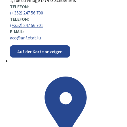
ADRESSE:
1, rue du Village
L-7473
Schoenfels
TELEFON:
(+352) 247 56 700
TELEFON:
(+352) 247 56 701
E-MAIL:
aco@anf.etat.lu
Auf der Karte anzeigen