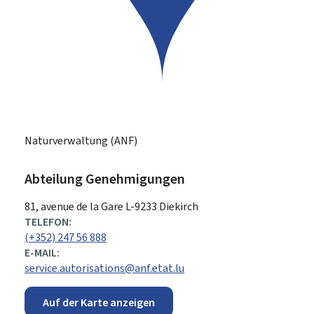
Naturverwaltung (ANF)
Abteilung Genehmigungen
ADRESSE:
81, avenue de la Gare
L-9233
Diekirch
TELEFON:
(+352) 247 56 888
E-MAIL:
service.autorisations@anf.etat.lu
Auf der Karte anzeigen