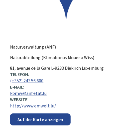
Naturverwaltung (ANF)
Naturabteilung (Klimabonus Mouer a Wiss)
ADRESSE:
81, avenue de la Gare
L-9233
Diekirch
Luxemburg
TELEFON:
(+352) 247 56 600
E-MAIL:
kbmw@anf.etat.lu
WEBSITE:
http://www.emwelt.lu/
Auf der Karte anzeigen