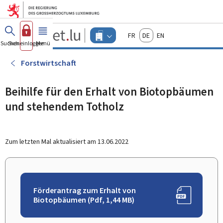
Zum Hauptmenü
Zum Inhalt
Guichet.lu
Français
Deutsch
English
Changer
Suchen
Sich einloggen
Menü
Haupt-
-
d'espace
Unternehmen
-
Forstwirtschaft
Menu
unternehmen
actif
Beihilfe für den Erhalt von Biotopbäumen
und stehendem Totholz
Zum letzten Mal aktualisiert am
13.06.2022
Förderantrag zum Erhalt von
Biotopbäumen (Pdf, 1,44 MB)