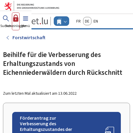
Zum Hauptmenü
Zum Inhalt
Guichet.lu
Français
Deutsch
English
Changer
Suchen
Sich einloggen
Menü
Haupt-
-
d'espace
Unternehmen
-
Forstwirtschaft
Menu
unternehmen
actif
Beihilfe für die Verbesserung des
Erhaltungszustands von
Eichenniederwäldern durch Rückschnitt
Zum letzten Mal aktualisiert am
13.06.2022
Förderantrag zur
Verbesserung des
Erhaltungszustandes der