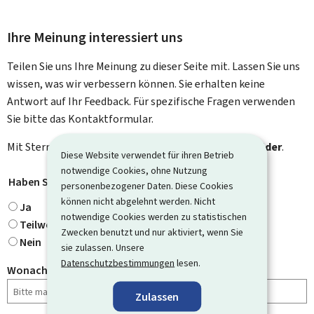
Ihre Meinung interessiert uns
Teilen Sie uns Ihre Meinung zu dieser Seite mit. Lassen Sie uns
wissen, was wir verbessern können. Sie erhalten keine
Antwort auf Ihr Feedback. Für spezifische Fragen verwenden
Sie bitte das Kontaktformular.
Mit Stern gekennzeichnete Felder (
*
) sind
Pflichtfelder
.
Diese Website verwendet für ihren Betrieb
notwendige Cookies, ohne Nutzung
Haben Sie gefunden, wonach Sie gesucht haben?
*
personenbezogener Daten. Diese Cookies
können nicht abgelehnt werden. Nicht
Ja
notwendige Cookies werden zu statistischen
Teilweise
Zwecken benutzt und nur aktiviert, wenn Sie
Nein
sie zulassen. Unsere
Datenschutzbestimmungen
lesen.
Wonach haben Sie gesucht?
Zulassen