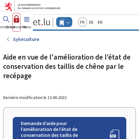
Aller au menu principal
Aller au contenu
Guichet.lu
Français
Deutsch
English
Changer
echercher
Se connecter
Menu
principal
-
d'espace
Entreprises
-
Sylviculture
Menu
entreprises
actif
Aide en vue de l'amélioration de l’état de
conservation des taillis de chêne par le
recépage
Dernière modification le
13.06.2022
Demande d’aide pour
l’amélioration de l’état de
conservation des taillis de