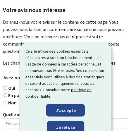
Votre avis nous intéresse
Donnez-nous votre avis sur le contenu de cette page. Vous
pouvez nous laisser un commentaire sur ce que nous pouvons
améliorer. Vous ne recevrez pas de réponse à votre
commentaire. Utilisez le formulaire de contact pour toute
question particulière.
Ce site utilise des cookies essentiels
nécessaires à son bon fonctionnement, sans
Les champs marqués d’une étoile (
*
) sont
obligatoires
.
usage de données à caractère personnel, et
ne pouvant pas être refusés. Des cookies non
essentiels sont utilisés à des fins statistiques
Avez-vous trouvé ce que vous cherchiez ?
*
et seront activés uniquement si vous les
Oui
acceptez. Consulter notre
politique de
En partie
confidentialité
.
Non
J'accepte
Quelle information cherchiez-vous ?
Je refuse