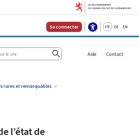
Français
Deutsch
English
Se connecter
r
Aide
Contact
Rechercher
es rares et remarquables
de l’état de