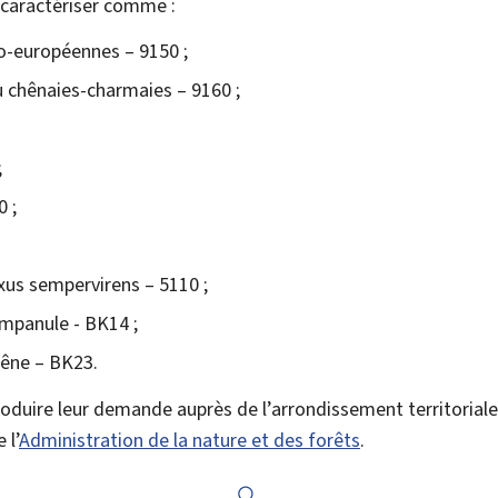
 caractériser comme :
io-européennes – 9150 ;
 chênaies-charmaies – 9160 ;
;
0 ;
xus sempervirens – 5110 ;
ampanule - BK14 ;
hêne – BK23.
roduire leur demande auprès de l’arrondissement territorial
 l’
Administration de la nature et des forêts
.