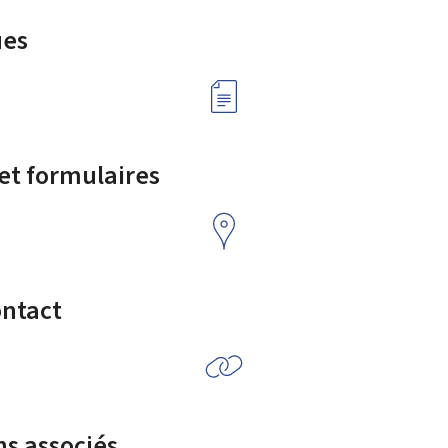
ues
 et formulaires
ontact
ns associés