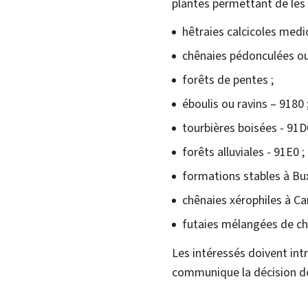
plantes permettant de les
hêtraies calcicoles med
chênaies pédonculées ou
forêts de pentes ;
éboulis ou ravins – 9180 
tourbières boisées - 91D
forêts alluviales - 91E0 ;
formations stables à Bu
chênaies xérophiles à C
futaies mélangées de c
Les intéressés doivent int
communique la décision de