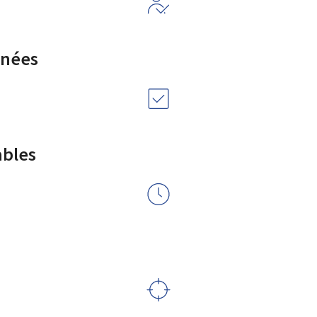
rnées
ables