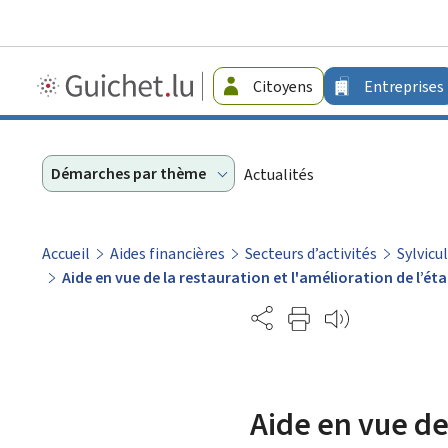
Guichet.lu
Citoyens
Entreprises
-
Entreprises
Démarches par thème
Actualités
Accueil
Aides financières
Secteurs d’activités
Sylvicu
Aide en vue de la restauration et l'amélioration de l’
Partage
Aide en vue de 