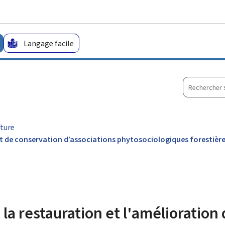
Aller au menu principal
Aller au contenu
Langage facile
Recherche
sur
le
site
lture
état de conservation d’associations phytosociologiques forestièr
la restauration et l'amélioration 