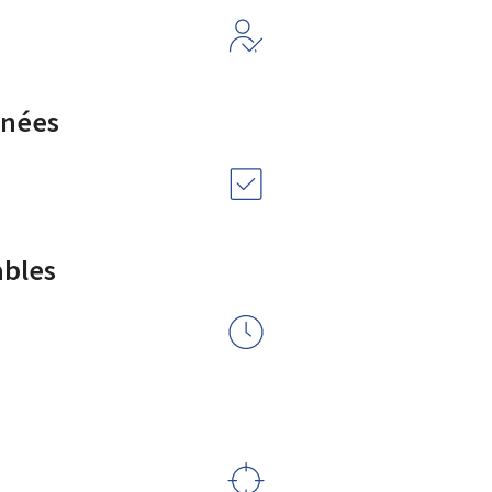
rnées
ables