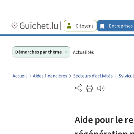
Guichet.lu
Citoyens
Entreprises
-
Entreprises
Démarches par thème
Actualités
Accueil
Aides financières
Secteurs d’activités
Sylvicu
Partage
Aide pour le r
régénération n