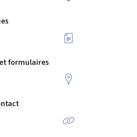
ues
 et formulaires
ontact