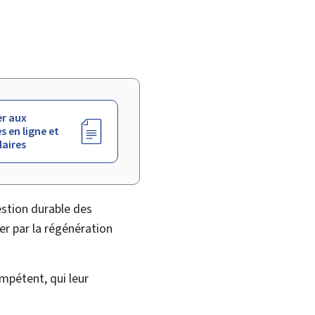
r aux
s en ligne et
aires
estion durable des
er par la régénération
mpétent, qui leur