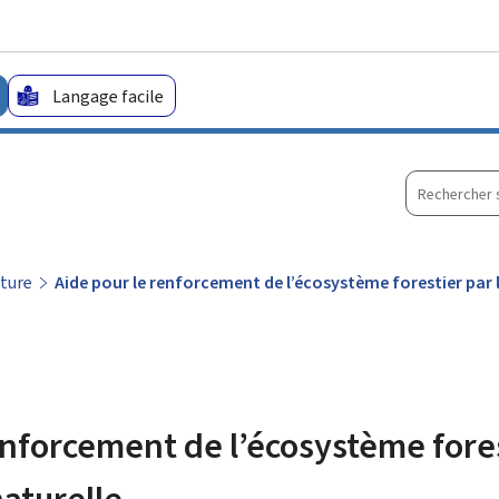
Aller au menu principal
Aller au contenu
Langage facile
Recherche
sur
le
site
lture
Aide pour le renforcement de l’écosystème forestier par 
enforcement de l’écosystème fores
aturelle