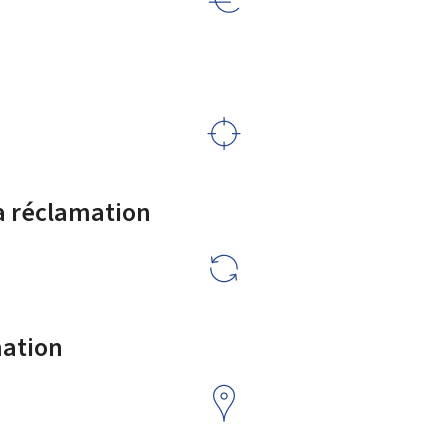
a réclamation
mation