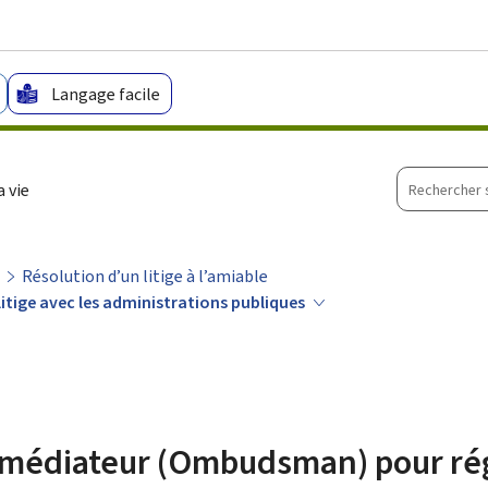
Aller au menu principal
Aller au contenu
Langage facile
Recherche
 vie
sur
le
site
Résolution d’un litige à l’amiable
itige avec les administrations publiques
 médiateur (Ombudsman) pour régl