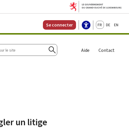
Français
Deutsch
English
Se connecter
r
Aide
Contact
Rechercher
er un litige