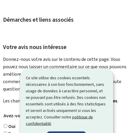
Démarches et liens associés
Votre avis nous intéresse
Donnez-nous votre avis sur le contenu de cette page. Vous
pouvez nous laisser un commentaire sur ce que nous pouvons
améliorer. Vous ne recevrez pas de réponse à votre
Ce site utilise des cookies essentiels
commentaire. Utilisez le formulaire de contact pour toute
nécessaires à son bon fonctionnement, sans
question particulière.
usage de données à caractère personnel, et
ne pouvant pas être refusés. Des cookies non
Les champs marqués d’une étoile (
*
) sont
obligatoires
.
essentiels sont utilisés à des fins statistiques
et seront activés uniquement si vous les
Avez-vous trouvé ce que vous cherchiez ?
*
acceptez. Consulter notre
politique de
confidentialité
.
Oui