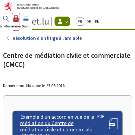
Aller au menu principal
Aller au contenu
Guichet.lu
Français
Deutsch
English
Changer
echercher
Se connecter
Menu
principal
-
d'espace
Citoyens
-
Résolution d’un litige à l’amiable
Menu
citoyens
actif
Centre de médiation civile et commerciale
(CMCC)
Dernière modification le
27.06.2018
Exemple d'un accord en vue de la
PDF
médiation du Centre de
médiation civile et commerciale