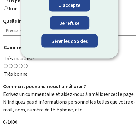
En partie
J'accepte
Non
Quelle information cherchiez-vous ?
Je refuse
Gérer les cookies
Comment évaluez-vous cette page ?
*
Très mauvaise
Très bonne
Comment pouvons-nous l'améliorer ?
Écrivez un commentaire et aidez-nous à améliorer cette page.
N'indiquez pas d'informations personnelles telles que votre e-
mail, nom, numéro de téléphone, etc.
0/1000