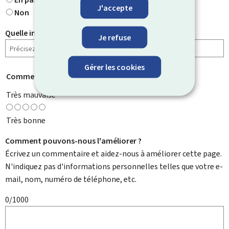
J'accepte
Non
Quelle information cherchiez-vous ?
Je refuse
Gérer les cookies
Comment évaluez-vous cette page ?
*
Très mauvaise
Très bonne
Comment pouvons-nous l'améliorer ?
Écrivez un commentaire et aidez-nous à améliorer cette page.
N'indiquez pas d'informations personnelles telles que votre e-
mail, nom, numéro de téléphone, etc.
0/1000