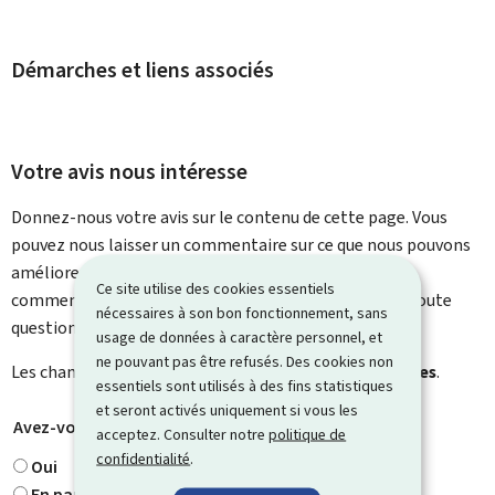
Démarches et liens associés
Votre avis nous intéresse
Donnez-nous votre avis sur le contenu de cette page. Vous
pouvez nous laisser un commentaire sur ce que nous pouvons
améliorer. Vous ne recevrez pas de réponse à votre
Ce site utilise des cookies essentiels
commentaire. Utilisez le formulaire de contact pour toute
nécessaires à son bon fonctionnement, sans
question particulière.
usage de données à caractère personnel, et
ne pouvant pas être refusés. Des cookies non
Les champs marqués d’une étoile (
*
) sont
obligatoires
.
essentiels sont utilisés à des fins statistiques
et seront activés uniquement si vous les
Avez-vous trouvé ce que vous cherchiez ?
*
acceptez. Consulter notre
politique de
confidentialité
.
Oui
En partie