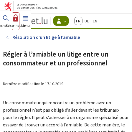
Aller au menu principal
Aller au contenu
Guichet.lu
Français
Deutsch
English
Changer
echercher
Se connecter
Menu
principal
-
d'espace
Citoyens
-
Résolution d’un litige à l’amiable
Menu
citoyens
actif
Régler à l’amiable un litige entre un
consommateur et un professionnel
Dernière modification le
17.10.2019
Un consommateur qui rencontre un problème avec un
professionnel n’est pas obligé d’aller devant les tribunaux
pour le régler. Il peut s’adresser à un organisme spécialisé pour
essayer de trouver un accord à l’amiable. De cette manière, le