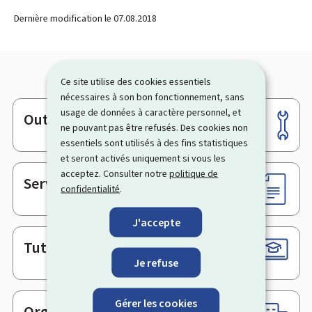
Dernière modification le
07.08.2018
Ce site utilise des cookies essentiels
nécessaires à son bon fonctionnement, sans
usage de données à caractère personnel, et
Outils
Pied
ne pouvant pas être refusés. Des cookies non
de
essentiels sont utilisés à des fins statistiques
page
et seront activés uniquement si vous les
acceptez. Consulter notre
politique de
Services en ligne & Formulaires
confidentialité
.
J'accepte
Tutoriels
Je refuse
Gérer les cookies
Organismes