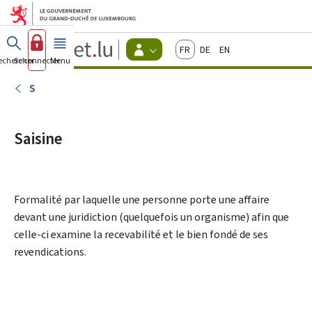
Aller au menu principal
Aller au contenu
Guichet.lu
Français
Deutsch
English
Changer
echercher
Se connecter
Menu
principal
-
d'espace
Citoyens
-
S
Menu
citoyens
actif
Saisine
Formalité par laquelle une personne porte une affaire
devant une juridiction (quelquefois un organisme) afin que
celle-ci examine la recevabilité et le bien fondé de ses
revendications.