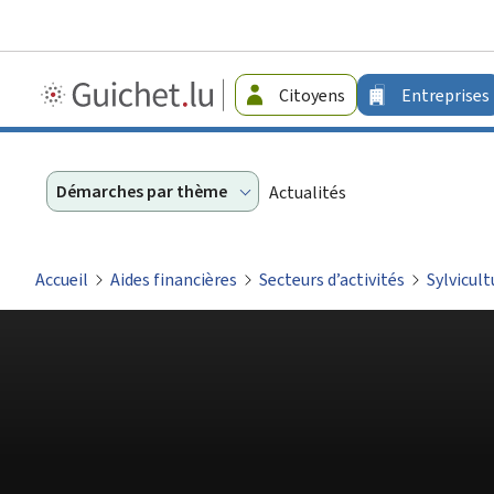
Guichet.lu
Citoyens
Entreprises
-
Entreprises
Démarches par thème
Actualités
Accueil
Aides financières
Secteurs d’activités
Sylvicult