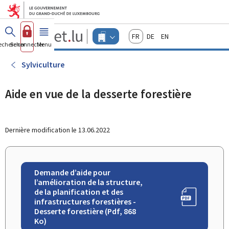
Aller au menu principal
Aller au contenu
Guichet.lu
Français
Deutsch
English
Changer
echercher
Se connecter
Menu
principal
-
d'espace
Entreprises
-
Sylviculture
Menu
entreprises
actif
Aide en vue de la desserte forestière
Dernière modification le
13.06.2022
Demande d’aide pour
l’amélioration de la structure,
de la planification et des
infrastructures forestières -
Desserte forestière (Pdf, 868
Ko)