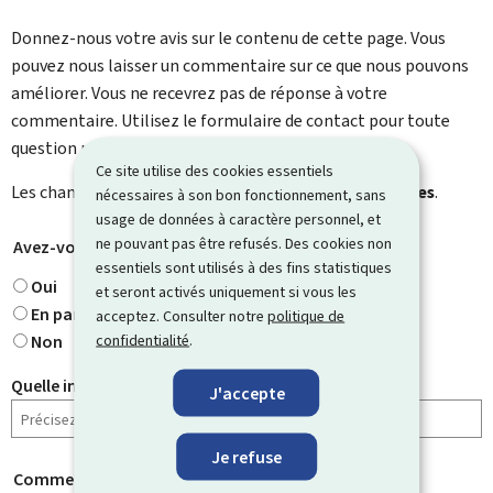
Donnez-nous votre avis sur le contenu de cette page. Vous
pouvez nous laisser un commentaire sur ce que nous pouvons
améliorer. Vous ne recevrez pas de réponse à votre
commentaire. Utilisez le formulaire de contact pour toute
question particulière.
Ce site utilise des cookies essentiels
Les champs marqués d’une étoile (
*
) sont
obligatoires
.
nécessaires à son bon fonctionnement, sans
usage de données à caractère personnel, et
ne pouvant pas être refusés. Des cookies non
Avez-vous trouvé ce que vous cherchiez ?
*
essentiels sont utilisés à des fins statistiques
Oui
et seront activés uniquement si vous les
En partie
acceptez. Consulter notre
politique de
confidentialité
.
Non
Quelle information cherchiez-vous ?
J'accepte
Je refuse
Comment évaluez-vous cette page ?
*