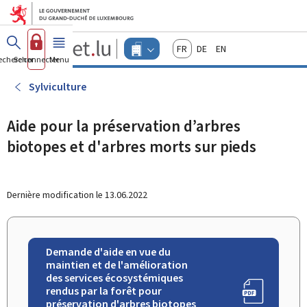
Aller au menu principal
Aller au contenu
Guichet.lu
Français
Deutsch
English
Changer
echercher
Se connecter
Menu
principal
-
d'espace
Entreprises
-
Sylviculture
Menu
entreprises
actif
Aide pour la préservation d’arbres
biotopes et d'arbres morts sur pieds
Dernière modification le
13.06.2022
Demande d'aide en vue du
maintien et de l'amélioration
des services écosystémiques
rendus par la forêt pour
préservation d'arbres biotopes