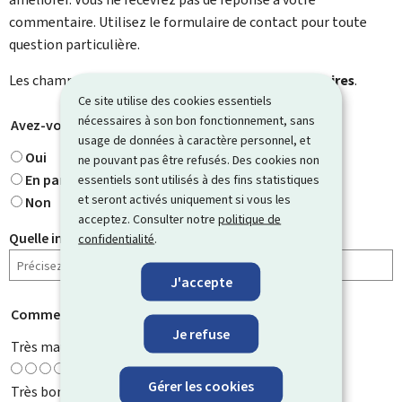
commentaire. Utilisez le formulaire de contact pour toute
question particulière.
Les champs marqués d’une étoile (
*
) sont
obligatoires
.
Ce site utilise des cookies essentiels
nécessaires à son bon fonctionnement, sans
Avez-vous trouvé ce que vous cherchiez ?
*
usage de données à caractère personnel, et
Oui
ne pouvant pas être refusés. Des cookies non
En partie
essentiels sont utilisés à des fins statistiques
et seront activés uniquement si vous les
Non
acceptez. Consulter notre
politique de
Quelle information cherchiez-vous ?
confidentialité
.
J'accepte
Comment évaluez-vous cette page ?
*
Je refuse
Très mauvaise
Gérer les cookies
Très bonne