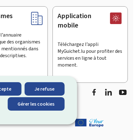
smes
Application
mobile
l’annuaire
que des organismes
Téléchargez l’appli
t mentionnés dans
MyGuichet.lu pour profiter des
descriptives.
services en ligne à tout
moment.
Facebook
LinkedIn
Youtu
cepte
Je refuse
informe sur les
Gérer les cookies