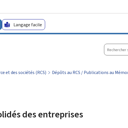
Aller au menu principal
Aller au contenu
Langage facile
Recherche
sur
le
site
e et des sociétés (RCS)
Dépôts au RCS / Publications au Mémor
lidés des entreprises