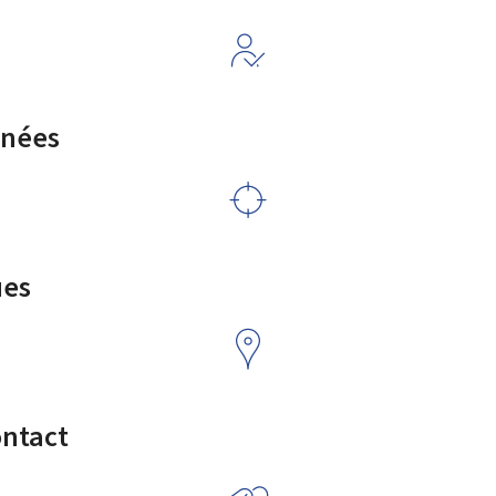
rnées
ues
ontact