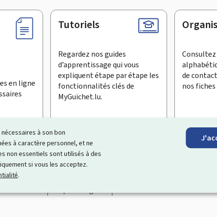
Tutoriels
Organi
Regardez nos guides
Consultez 
d’apprentissage qui vous
alphabéti
expliquent étape par étape les
de contac
es en ligne
fonctionnalités clés de
nos fiches 
ssaires
MyGuichet.lu.
ls nécessaires à son bon
J'ac
inscrire à la newsletter
es à caractère personnel, et ne
s non essentiels sont utilisés à des
ages Internet qui vous aide à
échanger avec l’État
et qui et vous
niquement si vous les acceptez.
tialité
.
Accessibilité
Aspects légaux
Gestion des cookies