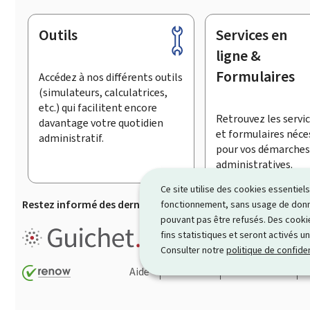
Outils
Services en
Pied
de
ligne &
page
Formulaires
Accédez à nos différents outils
(simulateurs, calculatrices,
etc.) qui facilitent encore
Retrouvez les servic
davantage votre quotidien
et formulaires néce
administratif.
pour vos démarches
administratives.
Ce site utilise des cookies essentie
Restez informé des dernières actualités de Guichet.lu
S’
fonctionnement, sans usage de donné
pouvant pas être refusés. Des cookie
Guichet.lu est un ensemble de p
fins statistiques et seront activés u
démarches administratives
.
Consulter notre
politique de confiden
Aide
Contact
Plan du site