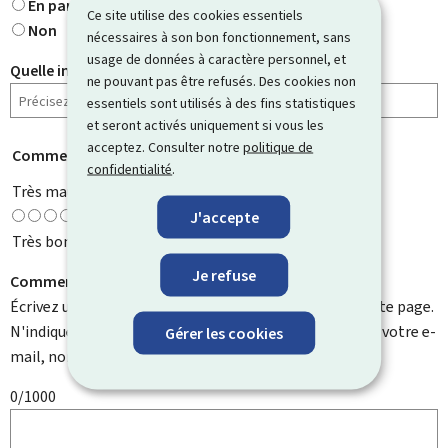
En partie
Ce site utilise des cookies essentiels
Non
nécessaires à son bon fonctionnement, sans
usage de données à caractère personnel, et
Quelle information cherchiez-vous ?
ne pouvant pas être refusés. Des cookies non
essentiels sont utilisés à des fins statistiques
et seront activés uniquement si vous les
acceptez. Consulter notre
politique de
Comment évaluez-vous cette page ?
*
confidentialité
.
Très mauvaise
J'accepte
Très bonne
Je refuse
Comment pouvons-nous l'améliorer ?
Écrivez un commentaire et aidez-nous à améliorer cette page.
N'indiquez pas d'informations personnelles telles que votre e-
Gérer les cookies
mail, nom, numéro de téléphone, etc.
0/1000