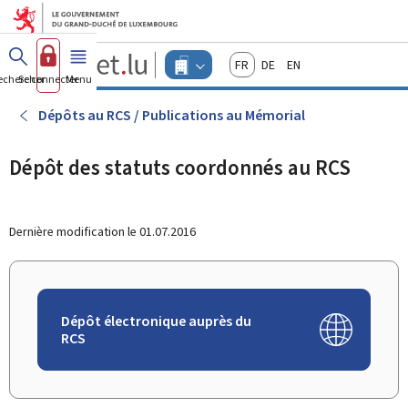
Aller au menu principal
Aller au contenu
Guichet.lu
Français
Deutsch
English
Changer
echercher
Se connecter
Menu
principal
-
d'espace
Entreprises
-
Dépôts au RCS / Publications au Mémorial
Menu
entreprises
actif
Dépôt des statuts coordonnés au RCS
Dernière modification le
01.07.2016
Dépôt électronique auprès du
RCS