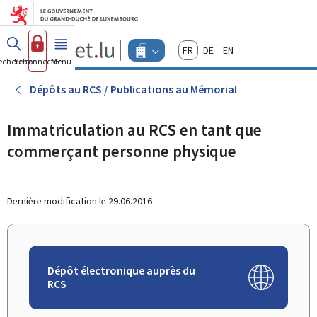
Aller au menu principal
Aller au contenu
Guichet.lu
Français
Deutsch
English
Changer
echercher
Se connecter
Menu
principal
-
d'espace
Entreprises
-
Dépôts au RCS / Publications au Mémorial
Menu
entreprises
actif
Immatriculation au RCS en tant que
commerçant personne physique
Dernière modification le
29.06.2016
Dépôt électronique auprès du
RCS