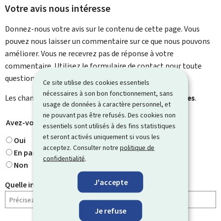
Votre avis nous intéresse
Donnez-nous votre avis sur le contenu de cette page. Vous
pouvez nous laisser un commentaire sur ce que nous pouvons
améliorer. Vous ne recevrez pas de réponse à votre
commentaire. Utilisez le formulaire de contact pour toute
question particulière.
Ce site utilise des cookies essentiels
nécessaires à son bon fonctionnement, sans
Les champs marqués d’une étoile (
*
) sont
obligatoires
.
usage de données à caractère personnel, et
ne pouvant pas être refusés. Des cookies non
Avez-vous trouvé ce que vous cherchiez ?
*
essentiels sont utilisés à des fins statistiques
et seront activés uniquement si vous les
Oui
acceptez. Consulter notre
politique de
En partie
confidentialité
.
Non
J'accepte
Quelle information cherchiez-vous ?
Je refuse