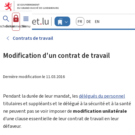
Aller au menu principal
Aller au contenu
Guichet.lu
Français
Deutsch
English
Changer
echercher
Se connecter
Menu
principal
-
d'espace
Entreprises
-
Contrats de travail
Menu
entreprises
actif
Modification d'un contrat de travail
Dernière modification le
11.03.2016
Pendant la durée de leur mandat, les
délégués du personnel
titulaires et suppléants et le délégué à la sécurité et à la santé
ne peuvent pas se voir imposer de
modification unilatérale
d'une clause essentielle de leur contrat de travail en leur
défaveur.