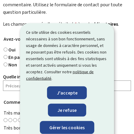
commentaire. Utilisez le formulaire de contact pour toute
question particulière.
Les champs marqués d’une étoile (
*
) sont
obligatoires
.
Ce site utilise des cookies essentiels
Avez-vous trouvé ce que vous cherchiez ?
nécessaires à son bon fonctionnement, sans
*
usage de données à caractère personnel, et
Oui
ne pouvant pas être refusés. Des cookies non
En partie
essentiels sont utilisés à des fins statistiques
Non
et seront activés uniquement si vous les
acceptez. Consulter notre
politique de
Quelle information cherchiez-vous ?
confidentialité
.
J'accepte
Comment évaluez-vous cette page ?
*
Je refuse
Très mauvaise
Gérer les cookies
Très bonne