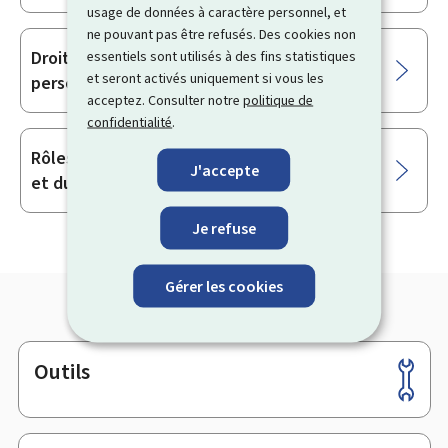
usage de données à caractère personnel, et
ne pouvant pas être refusés. Des cookies non
Droits et devoirs de la délégation du
essentiels sont utilisés à des fins statistiques
et seront activés uniquement si vous les
personnel et de ses membres
acceptez. Consulter notre
politique de
confidentialité
.
Rôles du délégué à la sécurité et à la santé
J'accepte
et du délégué à l’égalité
Je refuse
Gérer les cookies
Outils
Pied
de
page