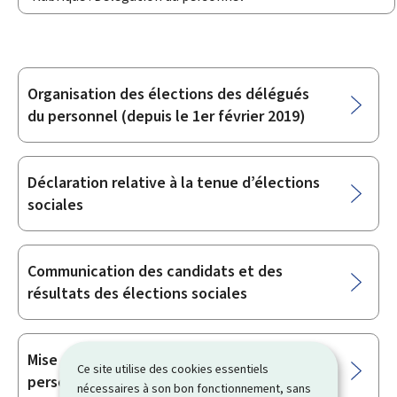
Organisation des élections des délégués
Sous-
du personnel (depuis le 1er février 2019)
rubriques
Déclaration relative à la tenue d’élections
sociales
Communication des candidats et des
résultats des élections sociales
Mise en place de la délégation du
Ce site utilise des cookies essentiels
personnel (depuis le 1er février 2019)
nécessaires à son bon fonctionnement, sans