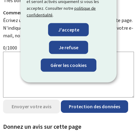
Très bonne
et seront activés uniquement si vous les
acceptez. Consulter notre
politique de
Comment pouvons-nous l'améliorer ?
confidentialité
.
Écrivez un commentaire et aidez-nous à améliorer cette page.
N'indiquez pas d'informations personnelles telles que votre e-
J'accepte
mail, nom, numéro de téléphone, etc.
Je refuse
0/1000
Gérer les cookies
Envoyer votre avis
Protection des données
Donnez un avis sur cette page