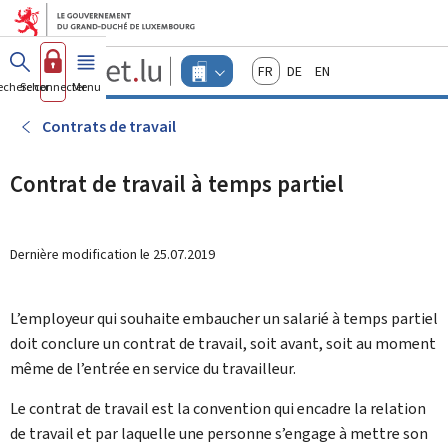
Aller au menu principal
Aller au contenu
Guichet.lu
Français
Deutsch
English
Changer
echercher
Se connecter
Menu
principal
-
d'espace
Entreprises
-
Contrats de travail
Menu
entreprises
actif
Contrat de travail à temps partiel
Dernière modification le
25.07.2019
L’employeur qui souhaite embaucher un salarié à temps partiel
doit conclure un contrat de travail, soit avant, soit au moment
même de l’entrée en service du travailleur.
Le contrat de travail est la convention qui encadre la relation
de travail et par laquelle une personne s’engage à mettre son