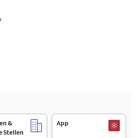
r
en &
App
e Stellen