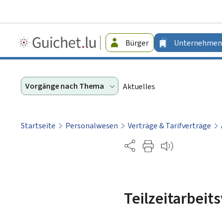
Guichet.lu
Bürger
Unternehmen
-
Unternehmen
Vorgänge nach Thema
Aktuelles
Startseite
Personalwesen
Verträge & Tarifverträge
Partage
Teilzeitarbeit