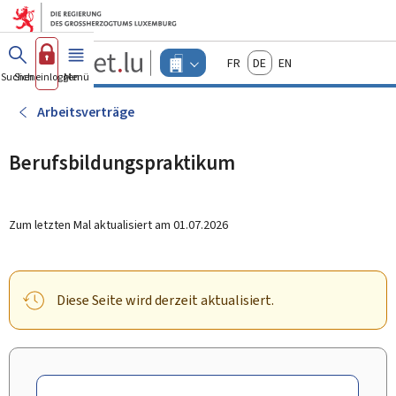
Zum Hauptmenü
Zum Inhalt
Guichet.lu
Français
Deutsch
English
Changer
Suchen
Sich einloggen
Menü
Haupt-
-
d'espace
Unternehmen
-
Arbeitsverträge
Menu
unternehmen
actif
Berufsbildungspraktikum
Zum letzten Mal aktualisiert am
01.07.2026
Diese Seite wird derzeit aktualisiert.