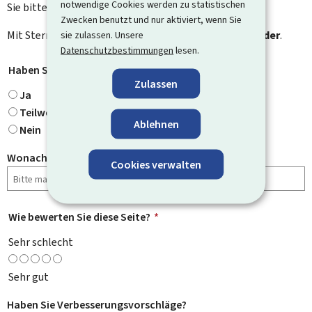
notwendige Cookies werden zu statistischen
Sie bitte das Kontaktformular.
Zwecken benutzt und nur aktiviert, wenn Sie
Mit Stern gekennzeichnete Felder (
sie zulassen. Unsere
*
) sind
Pflichtfelder
.
Datenschutzbestimmungen
lesen.
Haben Sie gefunden, wonach Sie gesucht haben?
*
Zulassen
Ja
Teilweise
Ablehnen
Nein
Wonach haben Sie gesucht?
Cookies verwalten
Wie bewerten Sie diese Seite?
*
Sehr schlecht
Sehr gut
Haben Sie Verbesserungsvorschläge?