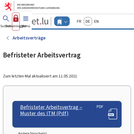
Zum Hauptmenü
Zum Inhalt
Guichet.lu
Français
Deutsch
English
Changer
Suchen
Sich einloggen
Menü
Haupt-
-
d'espace
Unternehmen
-
Arbeitsverträge
Menu
unternehmen
actif
Befristeter Arbeitsvertrag
Zum letzten Mal aktualisiert am
11.05.2021
Befristeter Arbeitsvertrag –
PDF
Muster des ITM (Pdf)
Andere Sprache(n)