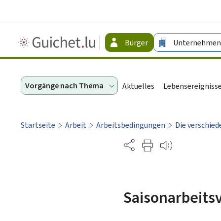
Guichet.lu
Bürger
Unternehmen
-
Bürger
Vorgänge nach Thema
Aktuelles
Lebensereigniss
Startseite
Arbeit
Arbeitsbedingungen
Die verschie
Partage
Saisonarbeits