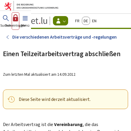
Zum Hauptmenü
Zum Inhalt
Guichet.lu
Français
Deutsch
English
Changer
Suchen
Sich einloggen
Menü
Haupt-
-
d'espace
Bürger
-
Die verschiedenen Arbeitsverträge und -regelungen
Menu
bürger
actif
Einen Teilzeitarbeitsvertrag abschließen
Zum letzten Mal aktualisiert am
14.09.2012
Diese Seite wird derzeit aktualisiert.
Der Arbeitsvertrag ist die
Vereinbarung
, die das