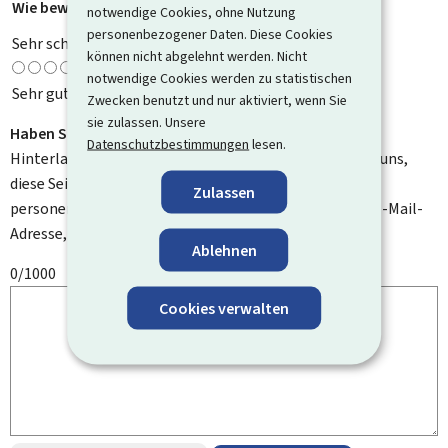
Wie bewerten Sie diese Seite?
*
notwendige Cookies, ohne Nutzung
personenbezogener Daten. Diese Cookies
Sehr schlecht
können nicht abgelehnt werden. Nicht
notwendige Cookies werden zu statistischen
Sehr gut
Zwecken benutzt und nur aktiviert, wenn Sie
sie zulassen. Unsere
Haben Sie Verbesserungsvorschläge?
Datenschutzbestimmungen
lesen.
Hinterlassen Sie uns einen Kommentar und helfen Sie uns,
diese Seite zu verbessern. Bitte geben Sie keine
Zulassen
personenbezogenen Daten an, wie zum Beispiel Ihre E-Mail-
Adresse, Ihren Namen oder Ihre Telefonnummer.
Ablehnen
0/1000
Cookies verwalten