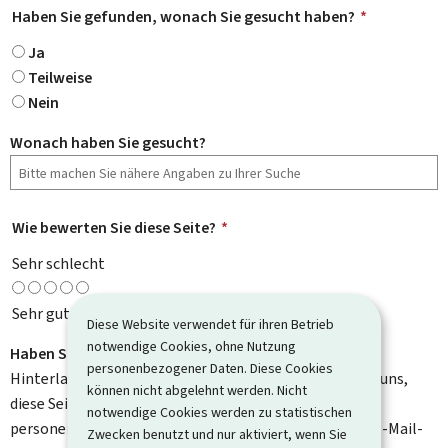
Haben Sie gefunden, wonach Sie gesucht haben?
*
Ja
Teilweise
Nein
Wonach haben Sie gesucht?
Wie bewerten Sie diese Seite?
*
Sehr schlecht
Sehr gut
Diese Website verwendet für ihren Betrieb
notwendige Cookies, ohne Nutzung
Haben Sie Verbesserungsvorschläge?
personenbezogener Daten. Diese Cookies
Hinterlassen Sie uns einen Kommentar und helfen Sie uns,
können nicht abgelehnt werden. Nicht
diese Seite zu verbessern. Bitte geben Sie keine
notwendige Cookies werden zu statistischen
personenbezogenen Daten an, wie zum Beispiel Ihre E-Mail-
Zwecken benutzt und nur aktiviert, wenn Sie