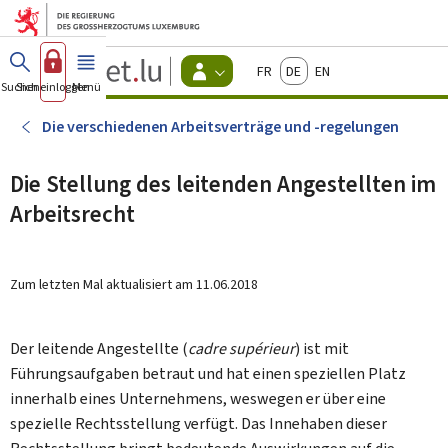
Zum Hauptmenü
Zum Inhalt
Guichet.lu
Français
Deutsch
English
Changer
Suchen
Sich einloggen
Menü
Haupt-
-
d'espace
Bürger
-
Die verschiedenen Arbeitsverträge und -regelungen
Menu
bürger
actif
Die Stellung des leitenden Angestellten im
Arbeitsrecht
Zum letzten Mal aktualisiert am
11.06.2018
Der leitende Angestellte (
cadre supérieur
) ist mit
Führungsaufgaben betraut und hat einen speziellen Platz
innerhalb eines Unternehmens, weswegen er über eine
spezielle Rechtsstellung verfügt. Das Innehaben dieser