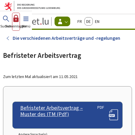
Zum Hauptmenü
Zum Inhalt
Guichet.lu
Français
Deutsch
English
Changer
Suchen
Sich einloggen
Menü
Haupt-
-
d'espace
Bürger
-
Die verschiedenen Arbeitsverträge und -regelungen
Menu
bürger
actif
Befristeter Arbeitsvertrag
Zum letzten Mal aktualisiert am
11.05.2021
Befristeter Arbeitsvertrag –
PDF
Muster des ITM (Pdf)
Andere Sprache(n)