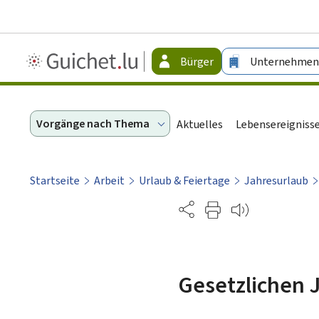
Guichet.lu
Bürger
Unternehmen
-
Bürger
Vorgänge nach Thema
Aktuelles
Lebensereigniss
Startseite
Arbeit
Urlaub & Feiertage
Jahresurlaub
Partage
Gesetzlichen 