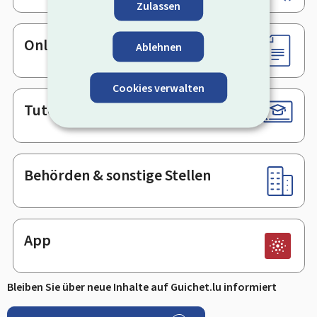
Zulassen
Online-Dienste & Formulare
Ablehnen
Cookies verwalten
Tutorials
Behörden & sonstige Stellen
App
Bleiben Sie über neue Inhalte auf Guichet.lu informiert